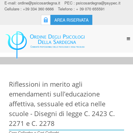
E-mail:
ordine@psicosardegna.it
PEC :
psicosardegna@psypec.it
Cellulare : +39 334 360 6666
Telefono : + 39 070 655591
AREA RISERVATA
Tog
nav
Riflessioni in merito agli
emendamenti sull’educazione
affettiva, sessuale ed etica nelle
scuole - Disegni di legge C. 2423 C.
2271 e C. 2278
Care Colleghe e Cari Colleghi,