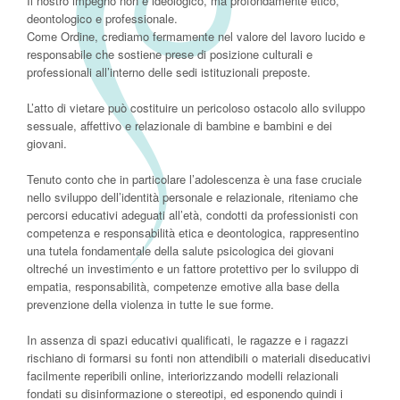
Il nostro impegno non è ideologico, ma profondamente etico,
deontologico e professionale.
Come Ordine, crediamo fermamente nel valore del lavoro lucido e
responsabile che sostiene prese di posizione culturali e
professionali all’interno delle sedi istituzionali preposte.
L’atto di vietare può costituire un pericoloso ostacolo allo sviluppo
sessuale, affettivo e relazionale di bambine e bambini e dei
giovani.
Tenuto conto che in particolare l’adolescenza è una fase cruciale
nello sviluppo dell’identità personale e relazionale, riteniamo che
percorsi educativi adeguati all’età, condotti da professionisti con
competenza e responsabilità etica e deontologica, rappresentino
una tutela fondamentale della salute psicologica dei giovani
oltreché un investimento e un fattore protettivo per lo sviluppo di
empatia, responsabilità, competenze emotive alla base della
prevenzione della violenza in tutte le sue forme.
In assenza di spazi educativi qualificati, le ragazze e i ragazzi
rischiano di formarsi su fonti non attendibili o materiali diseducativi
facilmente reperibili online, interiorizzando modelli relazionali
fondati su disinformazione o stereotipi, ed esponendo quindi i