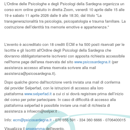
L'Ordine delle Psicologhe e degli Psicologi della Sardegna organizza un
corso ecm online gratuito in diretta Zoom, venerdì 10 aprile dalle 15 alle
19 e sabato 11 aprile 2026 dalle 9 alle 18:30, dal titolo "La
transgenerazionalità tra psicologia, psicopatologia e trauma familiare. La
costruzione dell’identità tra memorie emotive e appartenenze."
L'evento è accreditato con 18 crediti ECM e ha 500 posti riservati per le
Iscritte e gli Iscritti all'Ordine degli Psicologi della Sardegna che
dovranno obbligatoriamente iscriversi con apposita richiesta accessibile
nell'home page dell'area riservata del sito
www.psicosardegna.it
(per
assistenza accesso all'area riservata scrivere alla mail
assistenza@psicosardegna.it).
Dopo qualche giorno dall'iscrizione verrà inviata una mail di conferma
dal provider Selperfad, con le istruzioni di accesso alla loro
piattaforma
www.selperfad.it
a cui ci si dovrà registrare prima dell’inizio
del corso per poter partecipare. In caso di difficoltà di accesso alla
piattaforma selperfad è possibile inviare una mail di richiesta di
assistenza a infoecm@selper.it .
Info:
ecm@psicosardegna.it
- 070 655 591 - 334 360 6666 - 0706400015
Visualizza il
programma
dell'evento.