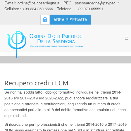
E-mail:
ordine@psicosardegna.it
PEC :
psicosardegna@psypec.it
Cellulare : +39 334 360 6666
Telefono : + 39 070 655591
AREA RISERVATA
Tog
nav
Recupero crediti ECM
Se non hai soddisfatto l’obbligo formativo individuale nei trienni 2014-
2016 e/o 2017-2019 e/o 2020-2022, puoi ancora regolarizzare la tua
posizione e ottenere le certificazioni, acquisendo un numero di crediti
compensativi pari alla totalità del debito formativo accumulato nei trienni
sopraindicati.
Si ricorda che per i professionisti che nei trienni 2014-2016 e 2017 -2019
NON hanno esercitato la professione nel SSN o in strutture accreditate,