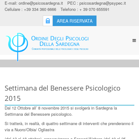
E-mail:
ordine@psicosardegna.it
PEC :
psicosardegna@psypec.it
Cellulare : +39 334 360 6666
Telefono : + 39 070 655591
AREA RISERVATA
Tog
nav
Settimana del Benessere Psicologico
2015
Dal 12 Ottobre all’ 8 novembre 2015 si svolgerà in Sardegna la
Settimana del Benessere psicologico.
Si tratterà, in realtà, di quattro settimane di interventi che prenderanno il
via a Nuoro/Olbia/ Ogliastra
(dal 12 al 18 ottobre), proseguiranno a Sassari/Alghero (dal 19 al 25