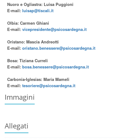
Nuoro e Ogliastra: Luisa Puggioni
E-mail:
luisap@tiscali.it
Olbia: Carmen Ghiani
E-mail:
vicepresidente@psicosardegna.it
Oristano: Mascia Andreotti
E-mail:
oristano.benessere@psicosardegna.it
Bosa: Tiziana Curreli
E-mail:
bosa.benessere@psicosardegna.it
Carbonia-Iglesias: Maria Mameli
E-mail:
tesoriere@psicosardegna.it
Immagini
Allegati