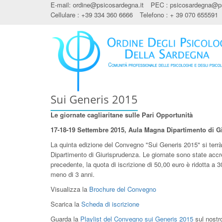
E-mail:
ordine@psicosardegna.it
PEC :
psicosardegna@ps
Cellulare : +39 334 360 6666
Telefono : + 39 070 655591
Sui Generis 2015
Le giornate cagliaritane sulle Pari Opportunità
17-18-19 Settembre 2015, Aula Magna Dipartimento di Gi
La quinta edizione del Convegno "Sui Generis 2015" si terrà
Dipartimento di Giurisprudenza. Le giornate sono state accre
precedente, la quota di iscrizione di 50,00 euro è ridotta a 30
meno di 3 anni.
Visualizza la
Brochure del Convegno
Scarica la
Scheda di iscrizione
Guarda la
Playlist del Convegno sui Generis 2015
sul nost