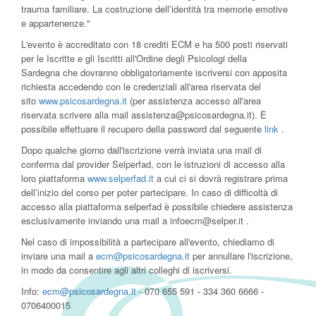
trauma familiare. La costruzione dell’identità tra memorie emotive
e appartenenze."
L'evento è accreditato con 18 crediti ECM e ha 500 posti riservati
per le Iscritte e gli Iscritti all'Ordine degli Psicologi della
Sardegna che dovranno obbligatoriamente iscriversi con apposita
richiesta accedendo con le credenziali all'area riservata del
sito
www.psicosardegna.it
(per assistenza accesso all'area
riservata scrivere alla mail assistenza@psicosardegna.it).
È
possibile effettuare il recupero della password dal seguente
link
.
Dopo qualche giorno dall'iscrizione verrà inviata una mail di
conferma dal provider Selperfad, con le istruzioni di accesso alla
loro piattaforma
www.selperfad.it
a cui ci si dovrà registrare prima
dell’inizio del corso per poter partecipare. In caso di difficoltà di
accesso alla piattaforma selperfad è possibile chiedere assistenza
esclusivamente inviando una mail a infoecm@selper.it .
Nel caso di impossibilità a partecipare all'evento, chiediamo di
inviare una mail a
ecm@psicosardegna.it
per annullare l'iscrizione,
in modo da consentire agli altri colleghi di iscriversi.
Info:
ecm@psicosardegna.it
- 070 655 591 - 334 360 6666 -
0706400015