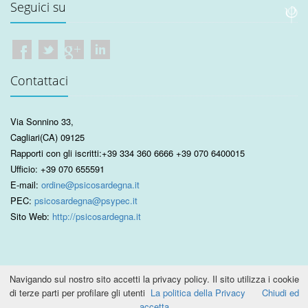
Seguici su
Contattaci
Via Sonnino 33
,
Cagliari
(CA)
09125
Rapporti con gli iscritti:
+39 334 360 6666
+39 070 6400015
Ufficio:
+39 070 655591
E-mail:
ordine@psicosardegna.it
PEC:
psicosardegna@psypec.it
Sito Web:
http://psicosardegna.it
Navigando sul nostro sito accetti la privacy policy. Il sito utilizza i cookie
di terze parti per profilare gli utenti
La politica della Privacy
Chiudi ed
2015 © Ordine Psicologi Sardegna. C.F. 92044670922 P.IVA
accetta