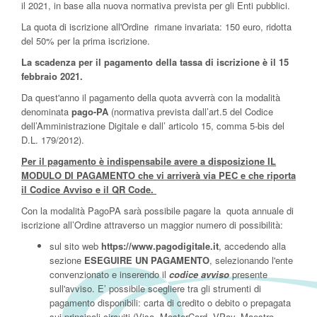
il 2021, in base alla nuova normativa prevista per gli Enti pubblici.
La quota di iscrizione all'Ordine rimane invariata: 150 euro, ridotta
del 50% per la prima iscrizione.
La scadenza per il pagamento della tassa di iscrizione è il 15
febbraio 2021.
Da quest'anno il pagamento della quota avverrà con la modalità
denominata
pago-PA
(normativa prevista dall’art.5 del Codice
dell’Amministrazione Digitale e dall’ articolo 15, comma 5-bis del
D.L. 179/2012).
Per il pagamento è indispensabile avere a disposizione IL
MODULO DI PAGAMENTO che vi arriverà via PEC e che riporta
il Codice Avviso e il QR Code.
Con la modalità PagoPA sarà possibile pagare la quota annuale di
iscrizione all’Ordine attraverso un maggior numero di possibilità:
sul sito web
https://www.pagodigitale.it
, accedendo alla
sezione
ESEGUIRE UN PAGAMENTO
, selezionando l'ente
convenzionato e inserendo il
codice avviso
presente
sull'avviso. E’ possibile scegliere tra gli strumenti di
pagamento disponibili: carta di credito o debito o prepagata
sui principali circuiti (Visa, MasterCard, VPay, Maestro,