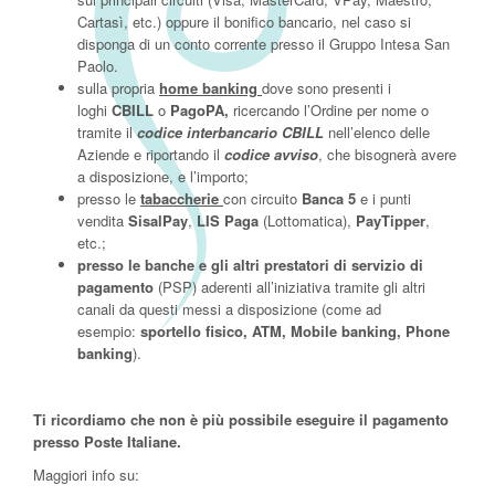
Cartasì, etc.) oppure il bonifico bancario, nel caso si
disponga di un conto corrente presso il Gruppo Intesa San
Paolo.
sulla propria
home banking
dove sono presenti i
loghi
CBILL
o
PagoPA,
ricercando l’Ordine per nome o
tramite il
codice interbancario CBILL
nell’elenco delle
Aziende e riportando il
codice avviso
, che bisognerà avere
a disposizione, e l’importo;
presso le
tabaccherie
con circuito
Banca 5
e i punti
vendita
SisalPay
,
LIS Paga
(Lottomatica),
PayTipper
,
etc.;
presso le banche e gli altri prestatori di servizio di
pagamento
(PSP) aderenti all’iniziativa tramite gli altri
canali da questi messi a disposizione (come ad
esempio:
sportello fisico, ATM, Mobile banking, Phone
banking
).
Ti ricordiamo che non è più possibile eseguire il pagamento
presso Poste Italiane.
Maggiori info su: