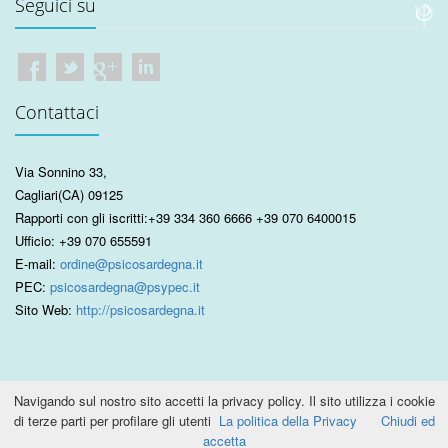
Seguici su
Contattaci
Via Sonnino 33
,
Cagliari
(CA)
09125
Rapporti con gli iscritti:
+39 334 360 6666
+39 070 6400015
Ufficio:
+39 070 655591
E-mail:
ordine@psicosardegna.it
PEC:
psicosardegna@psypec.it
Sito Web:
http://psicosardegna.it
Navigando sul nostro sito accetti la privacy policy. Il sito utilizza i cookie
di terze parti per profilare gli utenti
La politica della Privacy
Chiudi ed
2015 © Ordine Psicologi Sardegna. C.F. 92044670922 P.IVA
accetta