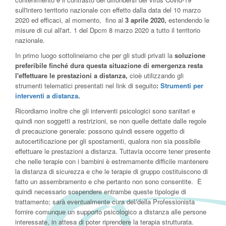
sull'intero territorio nazionale con effetto dalla data del 10 marzo
2020 ed efficaci, al momento, fino al
3 aprile 2020,
estendendo le
misure di cui all'art. 1 del Dpcm 8 marzo 2020 a tutto il territorio
nazionale.
In primo luogo sottolineiamo che per gli studi privati la
soluzione
preferibile finché dura questa situazione di emergenza resta
l'effettuare
le prestazioni a distanza,
cioè utilizzando gli
strumenti telematici presentati nel link di seguito
:
Strumenti per
interventi a distanza
.
Ricordiamo inoltre che gli interventi psicologici sono sanitari e
quindi non soggetti a restrizioni, se non quelle dettate dalle regole
di precauzione generale: possono quindi essere oggetto di
autocertificazione per gli spostamenti, qualora non sia possibile
effettuare le prestazioni a distanza. Tuttavia occorre tener presente
che nelle terapie con i bambini è estremamente difficile mantenere
la distanza di sicurezza e che le terapie di gruppo costituiscono di
fatto un assembramento e che pertanto non sono consentite. È
quindi necessario sospendere entrambe queste tipologie di
trattamento; sarà eventualmente cura del/della Professionista
fornire comunque un supporto psicologico a distanza alle persone
interessate, in attesa di poter riprendere la terapia strutturata.