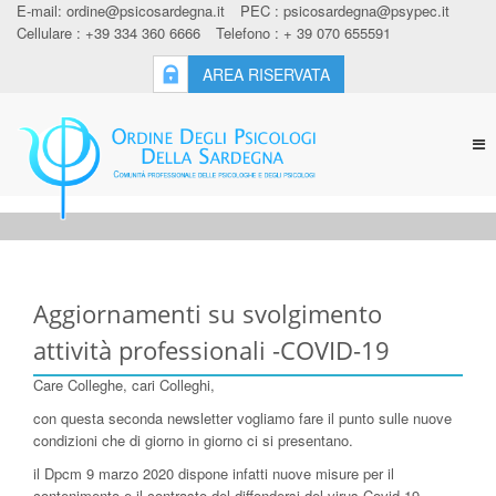
E-mail:
ordine@psicosardegna.it
PEC :
psicosardegna@psypec.it
Cellulare : +39 334 360 6666
Telefono : + 39 070 655591
AREA RISERVATA
Tog
nav
Aggiornamenti su svolgimento
attività professionali -COVID-19
Care Colleghe, cari Colleghi,
con questa seconda newsletter vogliamo fare il punto sulle nuove
condizioni che di giorno in giorno ci si presentano.
il Dpcm 9 marzo 2020 dispone infatti nuove misure per il
contenimento e il contrasto del diffondersi del virus Covid-19