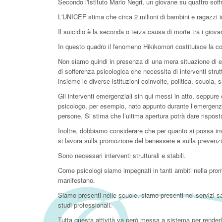
Secondo l'Istituto Mario Negri, un giovane su quattro soff
L'UNICEF stima che circa 2 milioni di bambini e ragazzi i
Il suicidio è la seconda o terza causa di morte tra i giovan
In questo quadro il fenomeno Hikikomori costituisce la c
Non siamo quindi in presenza di una mera situazione di
di sofferenza psicologica che necessita di interventi stru
insieme le diverse istituzioni coinvolte, politica, scuola, 
Gli interventi emergenziali sin qui messi in atto, seppur
psicologo, per esempio, nato appunto durante l’emergenz
persone. Si stima che l’ultima apertura potrà dare rispos
Inoltre, dobbiamo considerare che per quanto si possa inv
si lavora sulla promozione del benessere e sulla prevenz
Sono necessari interventi strutturali e stabili.
Come psicologi siamo impegnati in tanti ambiti nella pro
manifestano.
Siamo presenti nelle scuole, siamo presenti nei servizi san
studi professionali.
Tutta questa attività va però messa a sistema per renderl