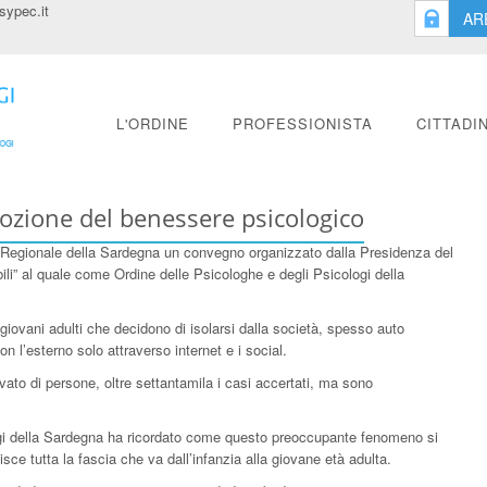
ypec.it
AR
L'ORDINE
PROFESSIONISTA
CITTADI
ozione del benessere psicologico
io Regionale della Sardegna un convegno organizzato dalla Presidenza del
ibili” al quale come Ordine delle Psicologhe e degli Psicologi della
 giovani adulti che decidono di isolarsi dalla società, spesso auto
n l’esterno solo attraverso internet e i social.
to di persone, oltre settantamila i casi accertati, ma sono
logi della Sardegna ha ricordato come questo preoccupante fenomeno si
sce tutta la fascia che va dall’infanzia alla giovane età adulta.