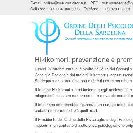
E-mail:
ordine@psicosardegna.it
PEC :
psicosardegna@ps
Cellulare : +39 334 360 6666
Telefono : + 39 070 655591
Hikikomori: prevenzione e prom
Lunedì 27 ottobre 2025 si è svolto nell’Aula del Consigl
Consiglio Regionale dal titolo “Hikikomori: i ragazzi invis
Sardegna siamo stati chiamati a dare il nostro contributo.
Il termine Hikikomori sta ad indicare quegli adolescenti o
relegandosi nella loro camera da letto e avendo contatti co
Il fenomeno sembrerebbe riguardare un numero molto eleva
probabilmente molti di più quelli reali.
Il Presidente dell’Ordine delle Psicologhe e degli Psico
inquadri in un contesto di sofferenza psicologica che colpi