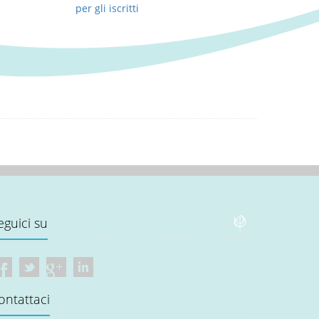
per gli iscritti
eguici su
ontattaci