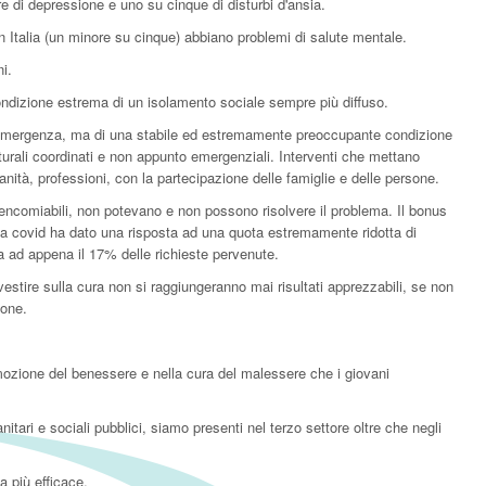
re di depressione e uno su cinque di disturbi d'ansia.
n Italia (un minore su cinque) abbiano problemi di salute mentale.
i.
ondizione estrema di un isolamento sociale sempre più diffuso.
 emergenza, ma di una stabile ed estremamente preoccupante condizione
tturali coordinati e non appunto emergenziali. Interventi che mettano
sanità, professioni, con la partecipazione delle famiglie e delle persone.
e encomiabili, non potevano e non possono risolvere il problema. Il bonus
a covid ha dato una risposta ad una quota estremamente ridotta di
ta ad appena il 17% delle richieste pervenute.
estire sulla cura non si raggiungeranno mai risultati apprezzabili, se non
ione.
mozione del benessere e nella cura del malessere che i giovani
itari e sociali pubblici, siamo presenti nel terzo settore oltre che negli
a più efficace.