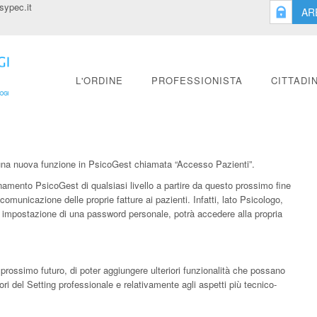
ypec.it
AR
L'ORDINE
PROFESSIONISTA
CITTADI
i una nuova funzione in PsicoGest chiamata “Accesso Pazienti”.
namento PsicoGest di qualsiasi livello a partire da questo prossimo fine
comunicazione delle proprie fatture ai pazienti. Infatti, lato Psicologo,
via impostazione di una password personale, potrà accedere alla propria
el prossimo futuro, di poter aggiungere ulteriori funzionalità che possano
ri del Setting professionale e relativamente agli aspetti più tecnico-