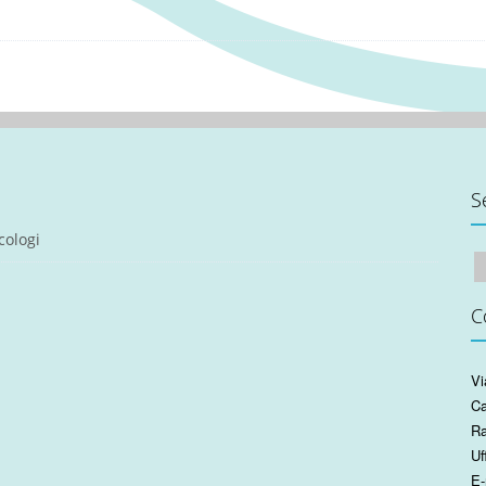
S
cologi
C
Vi
Ca
Ra
Uf
E-