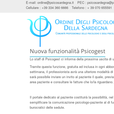
E-mail:
ordine@psicosardegna.it
PEC :
psicosardegna@ps
Cellulare : +39 334 360 6666
Telefono : + 39 070 655591
Nuova funzionalità Psicogest
Lo staff di Psicogest ci informa della prossima uscita d
Tramite questa funzione, gratuita ed inclusa in ogni abbo
settimana, il professionista avrà una ulteriore modalità di 
sarà possibile inviare un invito al paziente il quale, pre
area paziente e consultare le fatture che lo/la riguardano.
Il portale dedicato al paziente costituirà la possibilità, n
semplificare la comunicazione psicologo-paziente al di fuo
burocratici delle sedute.