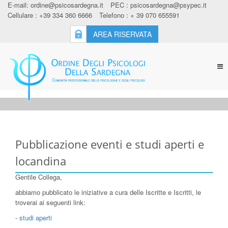
E-mail:
ordine@psicosardegna.it
PEC :
psicosardegna@psypec.it
Cellulare : +39 334 360 6666
Telefono : + 39 070 655591
AREA RISERVATA
Tog
nav
Pubblicazione eventi e studi aperti e
locandina
Gentile Collega,
abbiamo pubblicato le iniziative a cura delle Iscritte e Iscritti, le
troverai ai seguenti link:
-
studi aperti