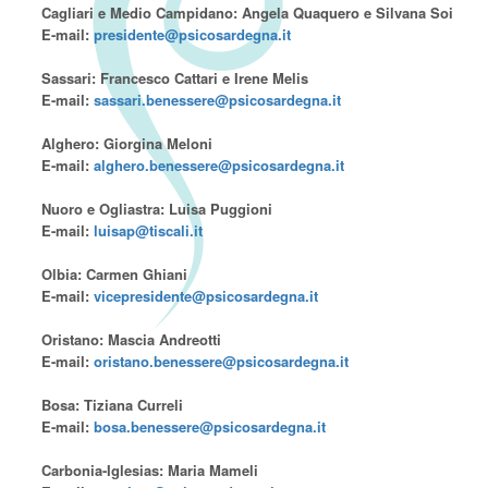
Cagliari e Medio Campidano: Angela Quaquero e Silvana Soi
E-mail:
presidente@psicosardegna.it
Sassari: Francesco Cattari e Irene Melis
E-mail:
sassari.benessere@psicosardegna.it
Alghero: Giorgina Meloni
E-mail:
alghero.benessere@psicosardegna.it
Nuoro e Ogliastra: Luisa Puggioni
E-mail:
luisap@tiscali.it
Olbia: Carmen Ghiani
E-mail:
vicepresidente@psicosardegna.it
Oristano: Mascia Andreotti
E-mail:
oristano.benessere@psicosardegna.it
Bosa: Tiziana Curreli
E-mail:
bosa.benessere@psicosardegna.it
Carbonia-Iglesias: Maria Mameli