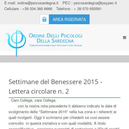
E-mail:
ordine@psicosardegna.it
PEC :
psicosardegna@psypec.it
Cellulare : +39 334 360 6666
Telefono : + 39 070 655591
AREA RISERVATA
Tog
nav
Settimane del Benessere 2015 -
Lettera circolare n. 2
Caro Collega, cara Collega,
con la nostra nota precedente ti abbiamo indicato le date di
svolgimento delle "Settimane 2015" nella tua zona e i referenti ai
quali rivolgerti. Oggi ti scriviamo per chiederti se vuoi essere
coinvolto in questa iniziativa e con quali modalità. A titolo
esemplificativo , possiamo suggerirti di partecipare a "Studi aperti"